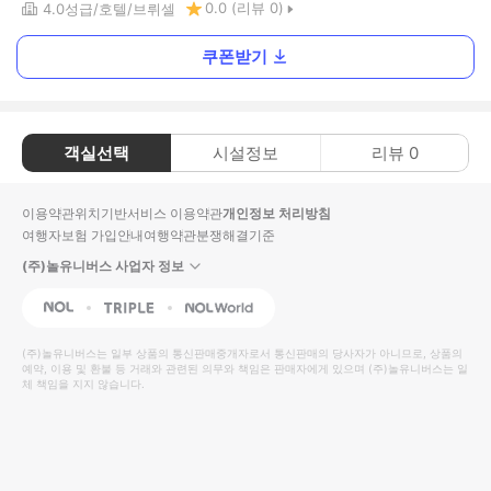
0.0
(리뷰
0
)
4.0
성급
호텔
브뤼셀
쿠폰받기
객실선택
시설정보
리뷰
0
이용약관
위치기반서비스 이용약관
개인정보 처리방침
여행자보험 가입안내
여행약관
분쟁해결기준
(주)놀유니버스 사업자 정보
NOL
Triple
Interpark Global
(주)놀유니버스
는 일부 상품의 통신판매중개자로서 통신판매의 당사자가 아니므로, 상품의
예약, 이용 및 환불 등 거래와 관련된 의무와 책임은 판매자에게 있으며
(주)놀유니버스
는 일
체 책임을 지지 않습니다.