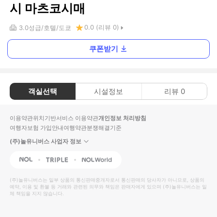
시 마츠코시매
0.0
(리뷰
0
)
3.0
성급
호텔
도쿄
쿠폰받기
객실선택
시설정보
리뷰
0
이용약관
위치기반서비스 이용약관
개인정보 처리방침
여행자보험 가입안내
여행약관
분쟁해결기준
(주)놀유니버스 사업자 정보
NOL
Triple
Interpark Global
(주)놀유니버스
는 일부 상품의 통신판매중개자로서 통신판매의 당사자가 아니므로, 상품의
예약, 이용 및 환불 등 거래와 관련된 의무와 책임은 판매자에게 있으며
(주)놀유니버스
는 일
체 책임을 지지 않습니다.