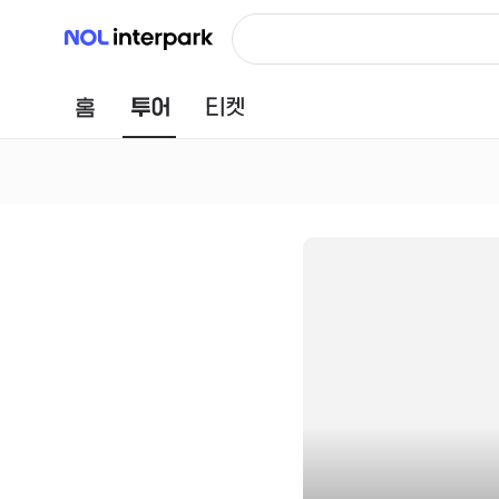
NOL 인터파크
홈
투어
티켓