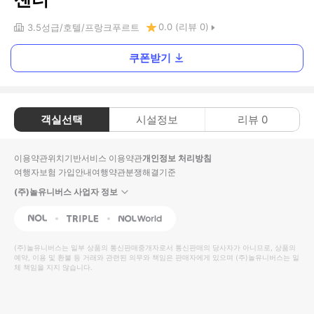
0.0
(리뷰
0
)
3.5
성급
호텔
프랑크푸르트
쿠폰받기
객실선택
시설정보
리뷰
0
이용약관
위치기반서비스 이용약관
개인정보 처리방침
여행자보험 가입안내
여행약관
분쟁해결기준
(주)놀유니버스 사업자 정보
NOL
Triple
Interpark Global
(주)놀유니버스
는 일부 상품의 통신판매중개자로서 통신판매의 당사자가 아니므로, 상품의
예약, 이용 및 환불 등 거래와 관련된 의무와 책임은 판매자에게 있으며
(주)놀유니버스
는 일
체 책임을 지지 않습니다.