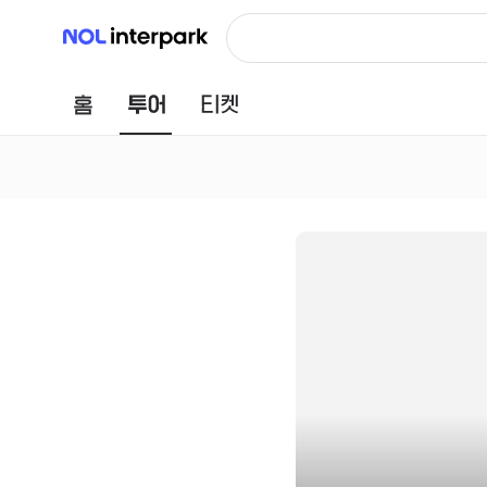
NOL 인터파크
홈
투어
티켓