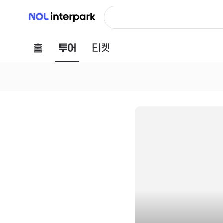
NOL 인터파크
홈
투어
티켓