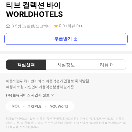
티브 컬렉션 바이
WORLDHOTELS
0.0
(리뷰
0
)
3.5
성급
호텔
요코하마
쿠폰받기
객실선택
시설정보
리뷰
0
이용약관
위치기반서비스 이용약관
개인정보 처리방침
여행자보험 가입안내
여행약관
분쟁해결기준
(주)놀유니버스 사업자 정보
NOL
Triple
Interpark Global
(주)놀유니버스
는 일부 상품의 통신판매중개자로서 통신판매의 당사자가 아니므로, 상품의
예약, 이용 및 환불 등 거래와 관련된 의무와 책임은 판매자에게 있으며
(주)놀유니버스
는 일
체 책임을 지지 않습니다.