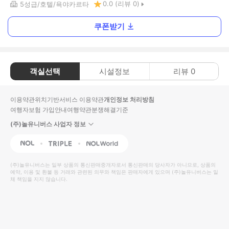
0.0
(리뷰
0
)
5
성급
호텔
욕야카르타
쿠폰받기
객실선택
시설정보
리뷰
0
이용약관
위치기반서비스 이용약관
개인정보 처리방침
여행자보험 가입안내
여행약관
분쟁해결기준
(주)놀유니버스 사업자 정보
NOL
Triple
Interpark Global
(주)놀유니버스
는 일부 상품의 통신판매중개자로서 통신판매의 당사자가 아니므로, 상품의
예약, 이용 및 환불 등 거래와 관련된 의무와 책임은 판매자에게 있으며
(주)놀유니버스
는 일
체 책임을 지지 않습니다.