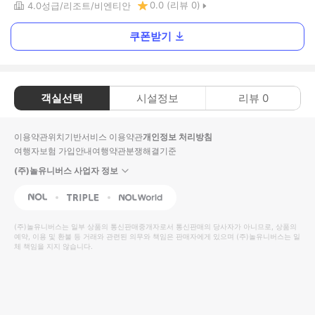
0.0
(리뷰
0
)
4.0
성급
리조트
비엔티안
쿠폰받기
객실선택
시설정보
리뷰
0
이용약관
위치기반서비스 이용약관
개인정보 처리방침
여행자보험 가입안내
여행약관
분쟁해결기준
(주)놀유니버스 사업자 정보
NOL
Triple
Interpark Global
(주)놀유니버스
는 일부 상품의 통신판매중개자로서 통신판매의 당사자가 아니므로, 상품의
예약, 이용 및 환불 등 거래와 관련된 의무와 책임은 판매자에게 있으며
(주)놀유니버스
는 일
체 책임을 지지 않습니다.