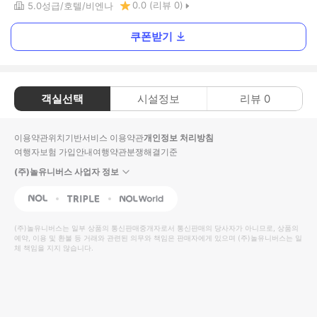
0.0
(리뷰
0
)
5.0
성급
호텔
비엔나
쿠폰받기
객실선택
시설정보
리뷰
0
이용약관
위치기반서비스 이용약관
개인정보 처리방침
여행자보험 가입안내
여행약관
분쟁해결기준
(주)놀유니버스 사업자 정보
NOL
Triple
Interpark Global
(주)놀유니버스
는 일부 상품의 통신판매중개자로서 통신판매의 당사자가 아니므로, 상품의
예약, 이용 및 환불 등 거래와 관련된 의무와 책임은 판매자에게 있으며
(주)놀유니버스
는 일
체 책임을 지지 않습니다.