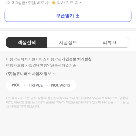
0.0
(리뷰
0
)
3.5
성급
호텔
베로나
쿠폰받기
객실선택
시설정보
리뷰
0
이용약관
위치기반서비스 이용약관
개인정보 처리방침
여행자보험 가입안내
여행약관
분쟁해결기준
(주)놀유니버스 사업자 정보
NOL
Triple
Interpark Global
(주)놀유니버스
는 일부 상품의 통신판매중개자로서 통신판매의 당사자가 아니므로, 상품의
예약, 이용 및 환불 등 거래와 관련된 의무와 책임은 판매자에게 있으며
(주)놀유니버스
는 일
체 책임을 지지 않습니다.