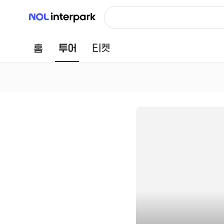
NOL 인터파크
홈
투어
티켓