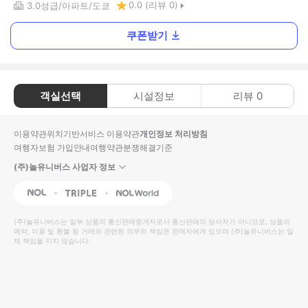
0.0
(리뷰
0
)
3.0
성급
아파트
도쿄
쿠폰받기
객실선택
시설정보
리뷰
0
이용약관
위치기반서비스 이용약관
개인정보 처리방침
여행자보험 가입안내
여행약관
분쟁해결기준
(주)놀유니버스 사업자 정보
NOL
Triple
Interpark Global
(주)놀유니버스
는 일부 상품의 통신판매중개자로서 통신판매의 당사자가 아니므로, 상품의
예약, 이용 및 환불 등 거래와 관련된 의무와 책임은 판매자에게 있으며
(주)놀유니버스
는 일
체 책임을 지지 않습니다.