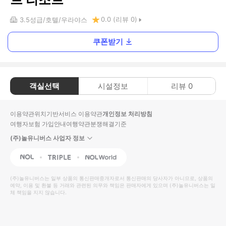
0.0
(리뷰
0
)
3.5
성급
호텔
우라야스
쿠폰받기
객실선택
시설정보
리뷰
0
이용약관
위치기반서비스 이용약관
개인정보 처리방침
여행자보험 가입안내
여행약관
분쟁해결기준
(주)놀유니버스 사업자 정보
NOL
Triple
Interpark Global
(주)놀유니버스
는 일부 상품의 통신판매중개자로서 통신판매의 당사자가 아니므로, 상품의
예약, 이용 및 환불 등 거래와 관련된 의무와 책임은 판매자에게 있으며
(주)놀유니버스
는 일
체 책임을 지지 않습니다.