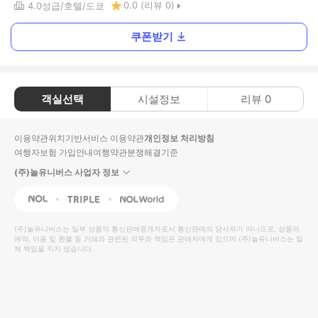
0.0
(리뷰
0
)
4.0
성급
호텔
도쿄
쿠폰받기
객실선택
시설정보
리뷰
0
이용약관
위치기반서비스 이용약관
개인정보 처리방침
여행자보험 가입안내
여행약관
분쟁해결기준
(주)놀유니버스 사업자 정보
NOL
Triple
Interpark Global
(주)놀유니버스
는 일부 상품의 통신판매중개자로서 통신판매의 당사자가 아니므로, 상품의
예약, 이용 및 환불 등 거래와 관련된 의무와 책임은 판매자에게 있으며
(주)놀유니버스
는 일
체 책임을 지지 않습니다.