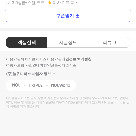
0.0
(리뷰
0
)
3.0
성급
호텔
도쿄
쿠폰받기
객실선택
시설정보
리뷰
0
이용약관
위치기반서비스 이용약관
개인정보 처리방침
여행자보험 가입안내
여행약관
분쟁해결기준
(주)놀유니버스 사업자 정보
NOL
Triple
Interpark Global
(주)놀유니버스
는 일부 상품의 통신판매중개자로서 통신판매의 당사자가 아니므로, 상품의
예약, 이용 및 환불 등 거래와 관련된 의무와 책임은 판매자에게 있으며
(주)놀유니버스
는 일
체 책임을 지지 않습니다.