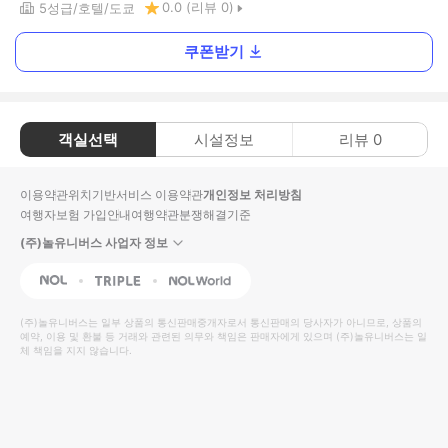
0.0
(리뷰
0
)
5
성급
호텔
도쿄
쿠폰받기
객실선택
시설정보
리뷰
0
이용약관
위치기반서비스 이용약관
개인정보 처리방침
여행자보험 가입안내
여행약관
분쟁해결기준
(주)놀유니버스 사업자 정보
NOL
Triple
Interpark Global
(주)놀유니버스
는 일부 상품의 통신판매중개자로서 통신판매의 당사자가 아니므로, 상품의
예약, 이용 및 환불 등 거래와 관련된 의무와 책임은 판매자에게 있으며
(주)놀유니버스
는 일
체 책임을 지지 않습니다.