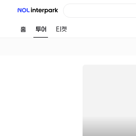
NOL 인터파크
홈
투어
티켓