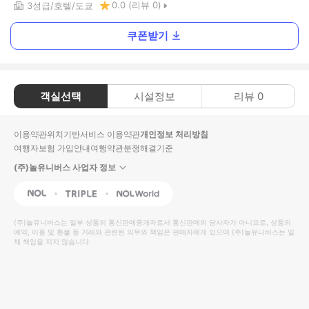
0.0
(리뷰
0
)
3
성급
호텔
도쿄
쿠폰받기
객실선택
시설정보
리뷰
0
이용약관
위치기반서비스 이용약관
개인정보 처리방침
여행자보험 가입안내
여행약관
분쟁해결기준
(주)놀유니버스 사업자 정보
NOL
Triple
Interpark Global
(주)놀유니버스
는 일부 상품의 통신판매중개자로서 통신판매의 당사자가 아니므로, 상품의
예약, 이용 및 환불 등 거래와 관련된 의무와 책임은 판매자에게 있으며
(주)놀유니버스
는 일
체 책임을 지지 않습니다.