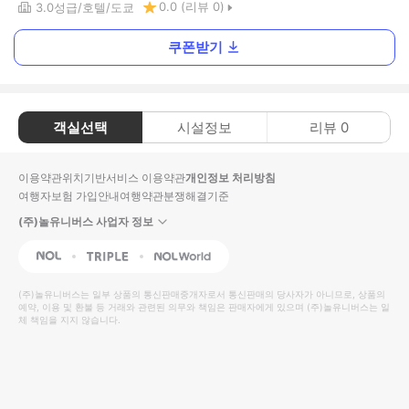
0.0
(리뷰
0
)
3.0
성급
호텔
도쿄
쿠폰받기
객실선택
시설정보
리뷰
0
이용약관
위치기반서비스 이용약관
개인정보 처리방침
여행자보험 가입안내
여행약관
분쟁해결기준
(주)놀유니버스 사업자 정보
NOL
Triple
Interpark Global
(주)놀유니버스
는 일부 상품의 통신판매중개자로서 통신판매의 당사자가 아니므로, 상품의
예약, 이용 및 환불 등 거래와 관련된 의무와 책임은 판매자에게 있으며
(주)놀유니버스
는 일
체 책임을 지지 않습니다.