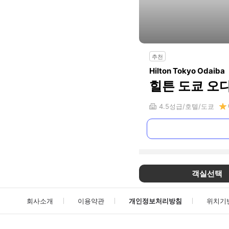
추천
Hilton Tokyo Odaiba
힐튼 도쿄 오
4.5
성급
호텔
도쿄
객실선택
회사소개
이용약관
개인정보처리방침
위치기