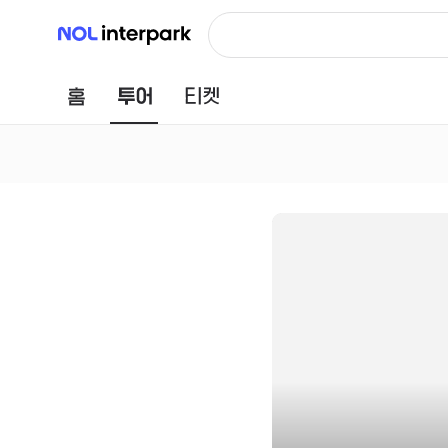
NOL 인터파크
홈
투어
티켓