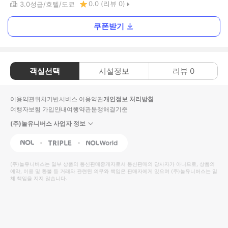
0.0
(리뷰
0
)
3.0
성급
호텔
도쿄
쿠폰받기
객실선택
시설정보
리뷰
0
이용약관
위치기반서비스 이용약관
개인정보 처리방침
여행자보험 가입안내
여행약관
분쟁해결기준
(주)놀유니버스 사업자 정보
NOL
Triple
Interpark Global
(주)놀유니버스
는 일부 상품의 통신판매중개자로서 통신판매의 당사자가 아니므로, 상품의
예약, 이용 및 환불 등 거래와 관련된 의무와 책임은 판매자에게 있으며
(주)놀유니버스
는 일
체 책임을 지지 않습니다.