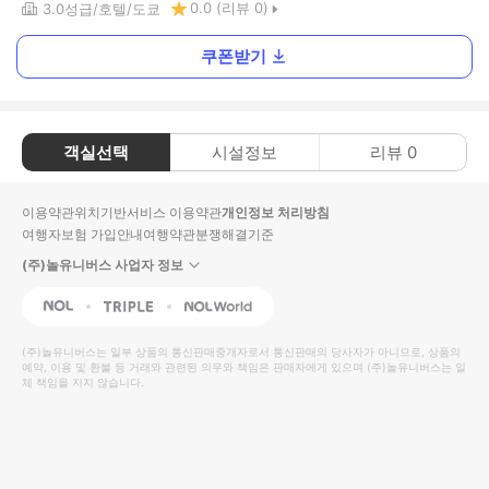
0.0
(리뷰
0
)
3.0
성급
호텔
도쿄
쿠폰받기
객실선택
시설정보
리뷰
0
이용약관
위치기반서비스 이용약관
개인정보 처리방침
여행자보험 가입안내
여행약관
분쟁해결기준
(주)놀유니버스 사업자 정보
NOL
Triple
Interpark Global
(주)놀유니버스
는 일부 상품의 통신판매중개자로서 통신판매의 당사자가 아니므로, 상품의
예약, 이용 및 환불 등 거래와 관련된 의무와 책임은 판매자에게 있으며
(주)놀유니버스
는 일
체 책임을 지지 않습니다.