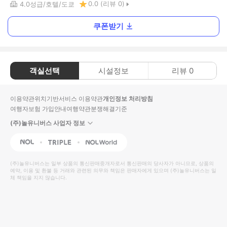
0.0
(리뷰
0
)
4.0
성급
호텔
도쿄
쿠폰받기
객실선택
시설정보
리뷰
0
이용약관
위치기반서비스 이용약관
개인정보 처리방침
여행자보험 가입안내
여행약관
분쟁해결기준
(주)놀유니버스 사업자 정보
NOL
Triple
Interpark Global
(주)놀유니버스
는 일부 상품의 통신판매중개자로서 통신판매의 당사자가 아니므로, 상품의
예약, 이용 및 환불 등 거래와 관련된 의무와 책임은 판매자에게 있으며
(주)놀유니버스
는 일
체 책임을 지지 않습니다.