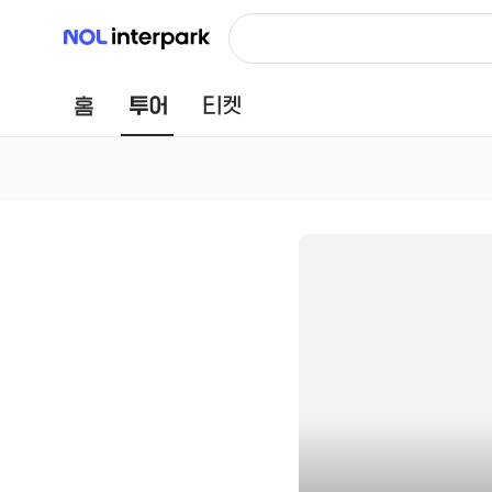
NOL 인터파크
홈
투어
티켓