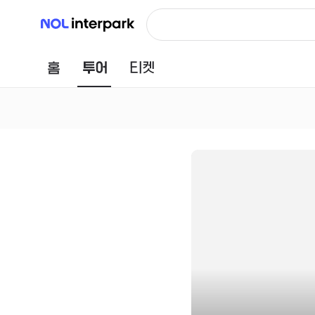
NOL 인터파크
홈
투어
티켓