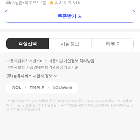
0.0
(리뷰
0
)
3
성급
리조트
보홀
쿠폰받기
객실선택
시설정보
리뷰
0
이용약관
위치기반서비스 이용약관
개인정보 처리방침
여행자보험 가입안내
여행약관
분쟁해결기준
(주)놀유니버스 사업자 정보
NOL
Triple
Interpark Global
(주)놀유니버스
는 일부 상품의 통신판매중개자로서 통신판매의 당사자가 아니므로, 상품의
예약, 이용 및 환불 등 거래와 관련된 의무와 책임은 판매자에게 있으며
(주)놀유니버스
는 일
체 책임을 지지 않습니다.