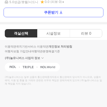
0.0
(리뷰
0
)
5.0
성급
호텔
시드니
쿠폰받기
객실선택
시설정보
리뷰
0
이용약관
위치기반서비스 이용약관
개인정보 처리방침
여행자보험 가입안내
여행약관
분쟁해결기준
(주)놀유니버스 사업자 정보
NOL
Triple
Interpark Global
(주)놀유니버스
는 일부 상품의 통신판매중개자로서 통신판매의 당사자가 아니므로, 상품의
예약, 이용 및 환불 등 거래와 관련된 의무와 책임은 판매자에게 있으며
(주)놀유니버스
는 일
체 책임을 지지 않습니다.