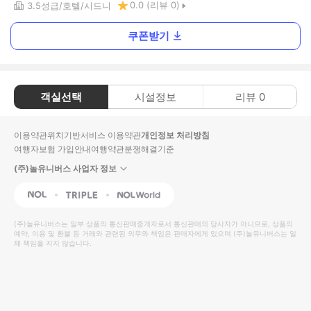
0.0
(리뷰
0
)
3.5
성급
호텔
시드니
쿠폰받기
객실선택
시설정보
리뷰
0
이용약관
위치기반서비스 이용약관
개인정보 처리방침
여행자보험 가입안내
여행약관
분쟁해결기준
(주)놀유니버스 사업자 정보
NOL
Triple
Interpark Global
(주)놀유니버스
는 일부 상품의 통신판매중개자로서 통신판매의 당사자가 아니므로, 상품의
예약, 이용 및 환불 등 거래와 관련된 의무와 책임은 판매자에게 있으며
(주)놀유니버스
는 일
체 책임을 지지 않습니다.