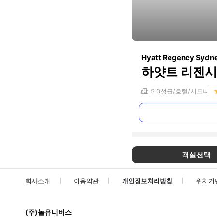
Hyatt Regency Sydn
하얏트 리젠시
5.0
성급
호텔
시드니
객실선택
회사소개
이용약관
개인정보처리방침
위치기
(주)놀유니버스