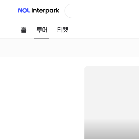
NOL 인터파크
홈
투어
티켓