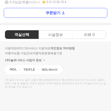
0.0
(리뷰
0
)
5.0
성급
호텔
시드니
쿠폰받기
객실선택
시설정보
리뷰
0
이용약관
위치기반서비스 이용약관
개인정보 처리방침
여행자보험 가입안내
여행약관
분쟁해결기준
(주)놀유니버스 사업자 정보
NOL
Triple
Interpark Global
(주)놀유니버스
는 일부 상품의 통신판매중개자로서 통신판매의 당사자가 아니므로, 상품의
예약, 이용 및 환불 등 거래와 관련된 의무와 책임은 판매자에게 있으며
(주)놀유니버스
는 일
체 책임을 지지 않습니다.