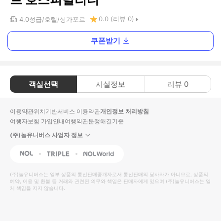
0.0
(리뷰
0
)
4.0
성급
호텔
싱가포르
쿠폰받기
객실선택
시설정보
리뷰
0
이용약관
위치기반서비스 이용약관
개인정보 처리방침
여행자보험 가입안내
여행약관
분쟁해결기준
(주)놀유니버스 사업자 정보
NOL
Triple
Interpark Global
(주)놀유니버스
는 일부 상품의 통신판매중개자로서 통신판매의 당사자가 아니므로, 상품의
예약, 이용 및 환불 등 거래와 관련된 의무와 책임은 판매자에게 있으며
(주)놀유니버스
는 일
체 책임을 지지 않습니다.