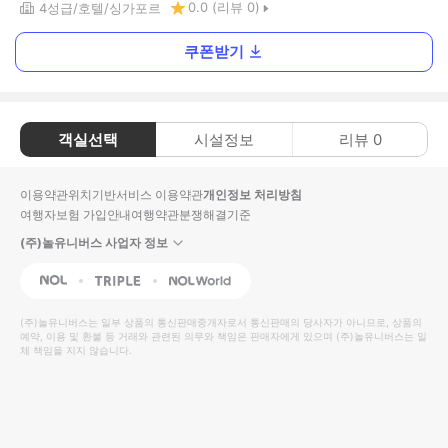
0.0
(리뷰
0
)
4
성급
호텔
싱가포르
쿠폰받기
객실선택
시설정보
리뷰
0
이용약관
위치기반서비스 이용약관
개인정보 처리방침
여행자보험 가입안내
여행약관
분쟁해결기준
(주)놀유니버스 사업자 정보
NOL
Triple
Interpark Global
(주)놀유니버스
는 일부 상품의 통신판매중개자로서 통신판매의 당사자가 아니므로, 상품의
예약, 이용 및 환불 등 거래와 관련된 의무와 책임은 판매자에게 있으며
(주)놀유니버스
는 일
체 책임을 지지 않습니다.