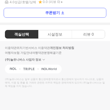
0.0
(리뷰
0
)
4.0
성급
호텔
상해
쿠폰받기
객실선택
시설정보
리뷰
0
이용약관
위치기반서비스 이용약관
개인정보 처리방침
여행자보험 가입안내
여행약관
분쟁해결기준
(주)놀유니버스 사업자 정보
NOL
Triple
Interpark Global
(주)놀유니버스
는 일부 상품의 통신판매중개자로서 통신판매의 당사자가 아니므로, 상품의
예약, 이용 및 환불 등 거래와 관련된 의무와 책임은 판매자에게 있으며
(주)놀유니버스
는 일
체 책임을 지지 않습니다.