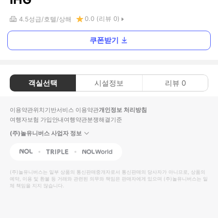
0.0
(리뷰
0
)
4.5
성급
호텔
상해
쿠폰받기
객실선택
시설정보
리뷰
0
이용약관
위치기반서비스 이용약관
개인정보 처리방침
여행자보험 가입안내
여행약관
분쟁해결기준
(주)놀유니버스 사업자 정보
NOL
Triple
Interpark Global
(주)놀유니버스
는 일부 상품의 통신판매중개자로서 통신판매의 당사자가 아니므로, 상품의
예약, 이용 및 환불 등 거래와 관련된 의무와 책임은 판매자에게 있으며
(주)놀유니버스
는 일
체 책임을 지지 않습니다.