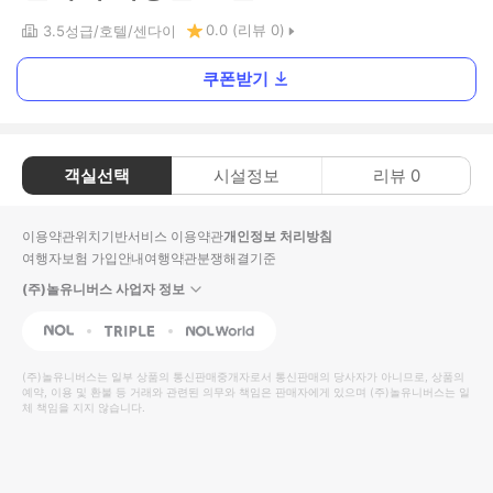
0.0
(리뷰
0
)
3.5
성급
호텔
센다이
쿠폰받기
객실선택
시설정보
리뷰
0
이용약관
위치기반서비스 이용약관
개인정보 처리방침
여행자보험 가입안내
여행약관
분쟁해결기준
(주)놀유니버스 사업자 정보
NOL
Triple
Interpark Global
(주)놀유니버스
는 일부 상품의 통신판매중개자로서 통신판매의 당사자가 아니므로, 상품의
예약, 이용 및 환불 등 거래와 관련된 의무와 책임은 판매자에게 있으며
(주)놀유니버스
는 일
체 책임을 지지 않습니다.