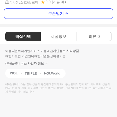
0.0
(리뷰
0
)
3.0
성급
호텔
로마
쿠폰받기
객실선택
시설정보
리뷰
0
이용약관
위치기반서비스 이용약관
개인정보 처리방침
여행자보험 가입안내
여행약관
분쟁해결기준
(주)놀유니버스 사업자 정보
NOL
Triple
Interpark Global
(주)놀유니버스
는 일부 상품의 통신판매중개자로서 통신판매의 당사자가 아니므로, 상품의
예약, 이용 및 환불 등 거래와 관련된 의무와 책임은 판매자에게 있으며
(주)놀유니버스
는 일
체 책임을 지지 않습니다.