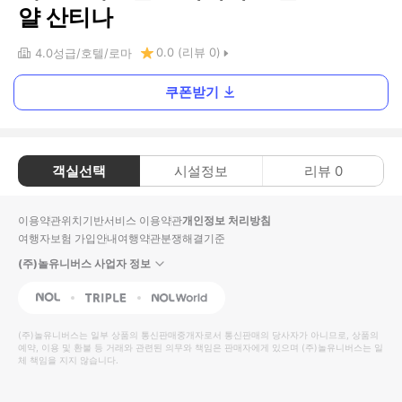
얄 산티나
0.0
(리뷰
0
)
4.0
성급
호텔
로마
쿠폰받기
객실선택
시설정보
리뷰
0
이용약관
위치기반서비스 이용약관
개인정보 처리방침
여행자보험 가입안내
여행약관
분쟁해결기준
(주)놀유니버스 사업자 정보
NOL
Triple
Interpark Global
(주)놀유니버스
는 일부 상품의 통신판매중개자로서 통신판매의 당사자가 아니므로, 상품의
예약, 이용 및 환불 등 거래와 관련된 의무와 책임은 판매자에게 있으며
(주)놀유니버스
는 일
체 책임을 지지 않습니다.