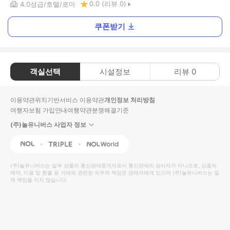
0.0
(리뷰
0
)
4.0
성급
호텔
로마
쿠폰받기
객실선택
시설정보
리뷰
0
이용약관
위치기반서비스 이용약관
개인정보 처리방침
여행자보험 가입안내
여행약관
분쟁해결기준
(주)놀유니버스 사업자 정보
NOL
Triple
Interpark Global
(주)놀유니버스
는 일부 상품의 통신판매중개자로서 통신판매의 당사자가 아니므로, 상품의
예약, 이용 및 환불 등 거래와 관련된 의무와 책임은 판매자에게 있으며
(주)놀유니버스
는 일
체 책임을 지지 않습니다.