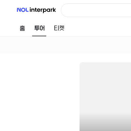
NOL 인터파크
홈
투어
티켓