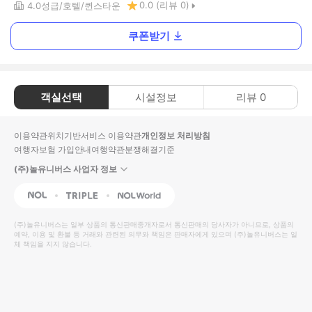
0.0
(리뷰
0
)
4.0
성급
호텔
퀸스타운
쿠폰받기
객실선택
시설정보
리뷰
0
이용약관
위치기반서비스 이용약관
개인정보 처리방침
여행자보험 가입안내
여행약관
분쟁해결기준
(주)놀유니버스 사업자 정보
NOL
Triple
Interpark Global
(주)놀유니버스
는 일부 상품의 통신판매중개자로서 통신판매의 당사자가 아니므로, 상품의
예약, 이용 및 환불 등 거래와 관련된 의무와 책임은 판매자에게 있으며
(주)놀유니버스
는 일
체 책임을 지지 않습니다.