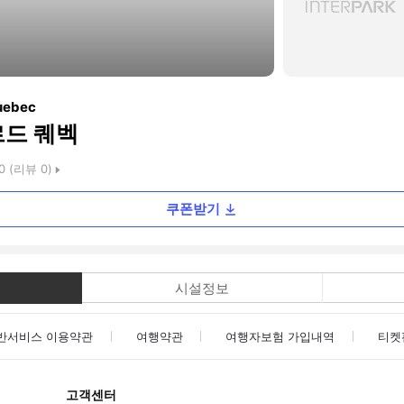
uebec
르드 퀘벡
0
(리뷰
0
)
쿠폰받기
시설정보
반서비스 이용약관
여행약관
여행자보험 가입내역
티켓
고객센터