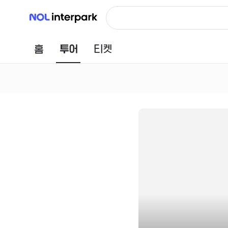
NOL 인터파크
홈
투어
티켓