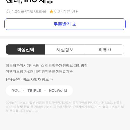
0.0
(리뷰
0
)
4.0
성급
호텔
프라하
쿠폰받기
객실선택
시설정보
리뷰
0
이용약관
위치기반서비스 이용약관
개인정보 처리방침
여행자보험 가입안내
여행약관
분쟁해결기준
(주)놀유니버스 사업자 정보
NOL
Triple
Interpark Global
(주)놀유니버스
는 일부 상품의 통신판매중개자로서 통신판매의 당사자가 아니므로, 상품의
예약, 이용 및 환불 등 거래와 관련된 의무와 책임은 판매자에게 있으며
(주)놀유니버스
는 일
체 책임을 지지 않습니다.