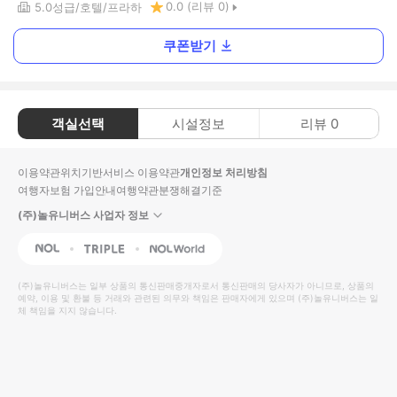
0.0
(리뷰
0
)
5.0
성급
호텔
프라하
쿠폰받기
객실선택
시설정보
리뷰
0
이용약관
위치기반서비스 이용약관
개인정보 처리방침
여행자보험 가입안내
여행약관
분쟁해결기준
(주)놀유니버스 사업자 정보
NOL
Triple
Interpark Global
(주)놀유니버스
는 일부 상품의 통신판매중개자로서 통신판매의 당사자가 아니므로, 상품의
예약, 이용 및 환불 등 거래와 관련된 의무와 책임은 판매자에게 있으며
(주)놀유니버스
는 일
체 책임을 지지 않습니다.