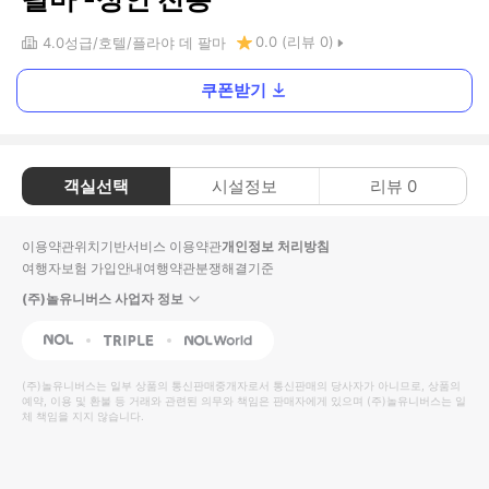
0.0
(리뷰
0
)
4.0
성급
호텔
플라야 데 팔마
쿠폰받기
객실선택
시설정보
리뷰
0
이용약관
위치기반서비스 이용약관
개인정보 처리방침
여행자보험 가입안내
여행약관
분쟁해결기준
(주)놀유니버스 사업자 정보
NOL
Triple
Interpark Global
(주)놀유니버스
는 일부 상품의 통신판매중개자로서 통신판매의 당사자가 아니므로, 상품의
예약, 이용 및 환불 등 거래와 관련된 의무와 책임은 판매자에게 있으며
(주)놀유니버스
는 일
체 책임을 지지 않습니다.