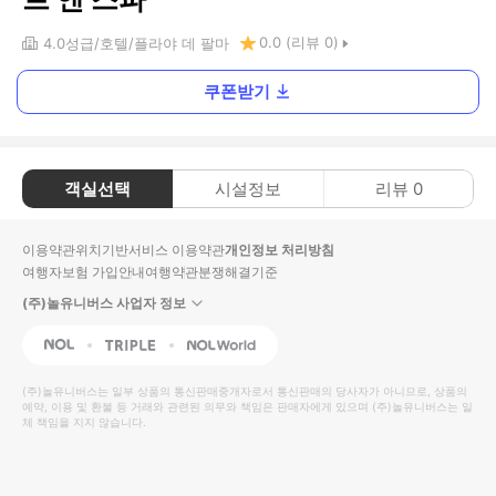
0.0
(리뷰
0
)
4.0
성급
호텔
플라야 데 팔마
쿠폰받기
객실선택
시설정보
리뷰
0
이용약관
위치기반서비스 이용약관
개인정보 처리방침
여행자보험 가입안내
여행약관
분쟁해결기준
(주)놀유니버스 사업자 정보
NOL
Triple
Interpark Global
(주)놀유니버스
는 일부 상품의 통신판매중개자로서 통신판매의 당사자가 아니므로, 상품의
예약, 이용 및 환불 등 거래와 관련된 의무와 책임은 판매자에게 있으며
(주)놀유니버스
는 일
체 책임을 지지 않습니다.