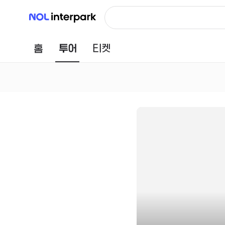
NOL 인터파크
홈
투어
티켓