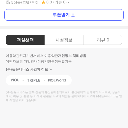
0.0
(리뷰
0
)
5
성급
호텔
푸켓
쿠폰받기
객실선택
시설정보
리뷰
0
이용약관
위치기반서비스 이용약관
개인정보 처리방침
여행자보험 가입안내
여행약관
분쟁해결기준
(주)놀유니버스 사업자 정보
NOL
Triple
Interpark Global
(주)놀유니버스
는 일부 상품의 통신판매중개자로서 통신판매의 당사자가 아니므로, 상품의
예약, 이용 및 환불 등 거래와 관련된 의무와 책임은 판매자에게 있으며
(주)놀유니버스
는 일
체 책임을 지지 않습니다.