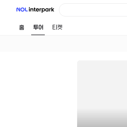
NOL 인터파크
홈
투어
티켓