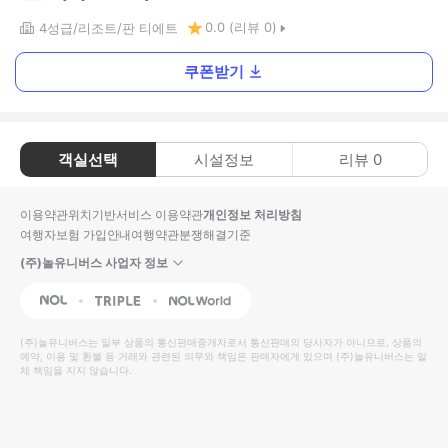
0.0
(리뷰
0
)
4
성급
리조트
판 티에트
쿠폰받기
객실선택
시설정보
리뷰
0
이용약관
위치기반서비스 이용약관
개인정보 처리방침
여행자보험 가입안내
여행약관
분쟁해결기준
(주)놀유니버스 사업자 정보
NOL
Triple
Interpark Global
(주)놀유니버스
는 일부 상품의 통신판매중개자로서 통신판매의 당사자가 아니므로, 상품의
예약, 이용 및 환불 등 거래와 관련된 의무와 책임은 판매자에게 있으며
(주)놀유니버스
는 일
체 책임을 지지 않습니다.